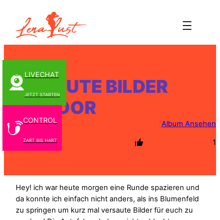
Zum
Inhalt
springen
LIVECHAT
VERSAUTE BILDER
JETZT STARTEN
OUTDOOR
CONTROL
Album Ansehen
ZART BIS HART
1
Hey! ich war heute morgen eine Runde spazieren und
da konnte ich einfach nicht anders, als ins Blumenfeld
zu springen um kurz mal versaute Bilder für euch zu